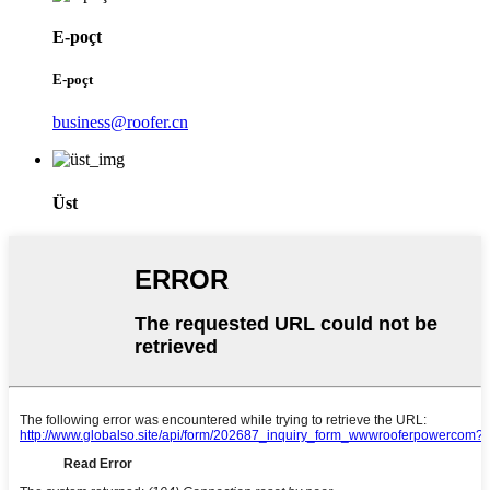
E-poçt
E-poçt
business@roofer.cn
Üst