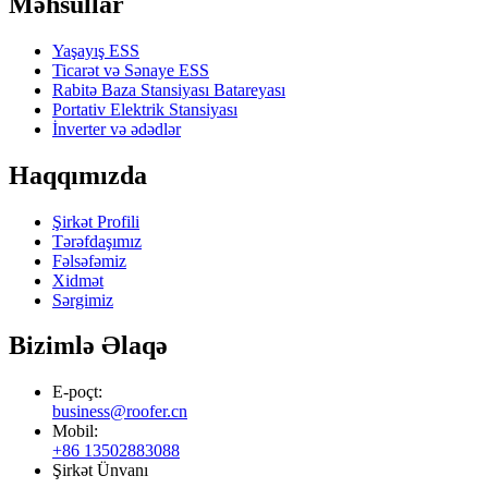
Məhsullar
Yaşayış ESS
Ticarət və Sənaye ESS
Rabitə Baza Stansiyası Batareyası
Portativ Elektrik Stansiyası
İnverter və ədədlər
Haqqımızda
Şirkət Profili
Tərəfdaşımız
Fəlsəfəmiz
Xidmət
Sərgimiz
Bizimlə Əlaqə
E-poçt:
business@roofer.cn
Mobil:
+86 13502883088
Şirkət Ünvanı