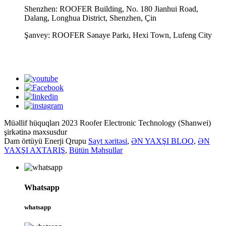
Shenzhen: ROOFER Building, No. 180 Jianhui Road,
Dalang, Longhua District, Shenzhen, Çin
Şanvey: ROOFER Sənaye Parkı, Hexi Town, Lufeng City
whatsapp
Müəllif hüquqları 2023 Roofer Electronic Technology (Shanwei)
şirkətinə məxsusdur
Dam örtüyü Enerji Qrupu
Sayt xəritəsi
,
ƏN YAXŞI BLOQ
,
ƏN
YAXŞI AXTARIŞ
,
Bütün Məhsullar
Whatsapp
whatsapp