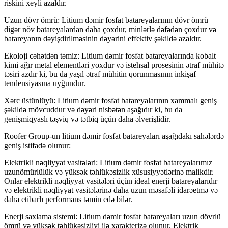
riskini xeyli azaldır.
Uzun dövr ömrü: Litium dəmir fosfat batareyalarının dövr ömrü
digər növ batareyalardan daha çoxdur, minlərlə dəfədən çoxdur və
batareyanın dəyişdirilməsinin dəyərini effektiv şəkildə azaldır.
Ekoloji cəhətdən təmiz: Litium dəmir fosfat batareyalarında kobalt
kimi ağır metal elementləri yoxdur və istehsal prosesinin ətraf mühitə
təsiri azdır ki, bu da yaşıl ətraf mühitin qorunmasının inkişaf
tendensiyasına uyğundur.
Xərc üstünlüyü: Litium dəmir fosfat batareyalarının xammalı geniş
şəkildə mövcuddur və dəyəri nisbətən aşağıdır ki, bu da
genişmiqyaslı təşviq və tətbiq üçün daha əlverişlidir.
Roofer Group-un litium dəmir fosfat batareyaları aşağıdakı sahələrdə
geniş istifadə olunur:
Elektrikli nəqliyyat vasitələri: Litium dəmir fosfat batareyalarımız
uzunömürlülük və yüksək təhlükəsizlik xüsusiyyətlərinə malikdir.
Onlar elektrikli nəqliyyat vasitələri üçün ideal enerji batareyalarıdır
və elektrikli nəqliyyat vasitələrinə daha uzun məsafəli idarəetmə və
daha etibarlı performans təmin edə bilər.
Enerji saxlama sistemi: Litium dəmir fosfat batareyaları uzun dövrlü
ömrü və yüksək təhlükəsizliyi ilə xarakterizə olunur. Elektrik