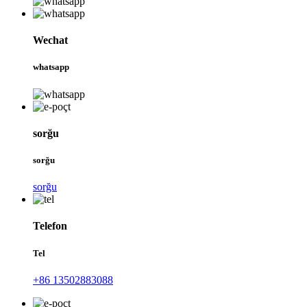
Wechat
whatsapp
sorğu
sorğu
sorğu
Telefon
Tel
+86 13502883088