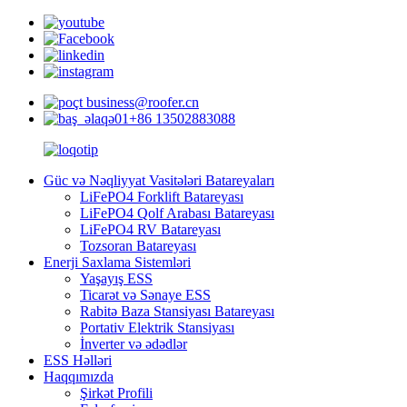
business@roofer.cn
+86 13502883088
Güc və Nəqliyyat Vasitələri Batareyaları
LiFePO4 Forklift Batareyası
LiFePO4 Qolf Arabası Batareyası
LiFePO4 RV Batareyası
Tozsoran Batareyası
Enerji Saxlama Sistemləri
Yaşayış ESS
Ticarət və Sənaye ESS
Rabitə Baza Stansiyası Batareyası
Portativ Elektrik Stansiyası
İnverter və ədədlər
ESS Həlləri
Haqqımızda
Şirkət Profili