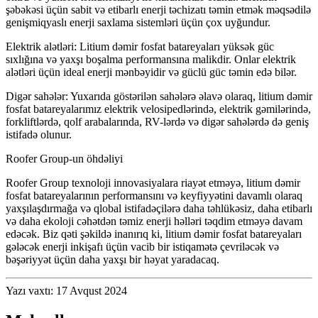
şəbəkəsi üçün sabit və etibarlı enerji təchizatı təmin etmək məqsədilə
genişmiqyaslı enerji saxlama sistemləri üçün çox uyğundur.
Elektrik alətləri: Litium dəmir fosfat batareyaları yüksək güc
sıxlığına və yaxşı boşalma performansına malikdir. Onlar elektrik
alətləri üçün ideal enerji mənbəyidir və güclü güc təmin edə bilər.
Digər sahələr: Yuxarıda göstərilən sahələrə əlavə olaraq, litium dəmir
fosfat batareyalarımız elektrik velosipedlərində, elektrik gəmilərində,
forkliftlərdə, qolf arabalarında, RV-lərdə və digər sahələrdə də geniş
istifadə olunur.
Roofer Group-un öhdəliyi
Roofer Group texnoloji innovasiyalara riayət etməyə, litium dəmir
fosfat batareyalarının performansını və keyfiyyətini davamlı olaraq
yaxşılaşdırmağa və qlobal istifadəçilərə daha təhlükəsiz, daha etibarlı
və daha ekoloji cəhətdən təmiz enerji həlləri təqdim etməyə davam
edəcək. Biz qəti şəkildə inanırıq ki, litium dəmir fosfat batareyaları
gələcək enerji inkişafı üçün vacib bir istiqamətə çevriləcək və
bəşəriyyət üçün daha yaxşı bir həyat yaradacaq.
Yazı vaxtı: 17 Avqust 2024