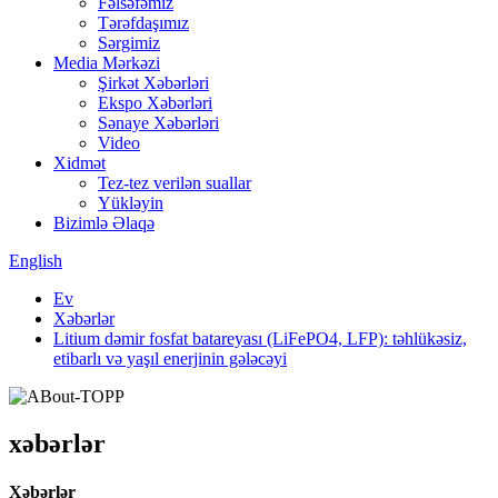
Fəlsəfəmiz
Tərəfdaşımız
Sərgimiz
Media Mərkəzi
Şirkət Xəbərləri
Ekspo Xəbərləri
Sənaye Xəbərləri
Video
Xidmət
Tez-tez verilən suallar
Yükləyin
Bizimlə Əlaqə
English
Ev
Xəbərlər
Litium dəmir fosfat batareyası (LiFePO4, LFP): təhlükəsiz,
etibarlı və yaşıl enerjinin gələcəyi
xəbərlər
Xəbərlər