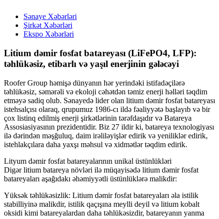
Sənaye Xəbərləri
Şirkət Xəbərləri
Ekspo Xəbərləri
Litium dəmir fosfat batareyası (LiFePO4, LFP):
təhlükəsiz, etibarlı və yaşıl enerjinin gələcəyi
Roofer Group həmişə dünyanın hər yerindəki istifadəçilərə
təhlükəsiz, səmərəli və ekoloji cəhətdən təmiz enerji həlləri təqdim
etməyə sadiq olub. Sənayedə lider olan litium dəmir fosfat batareyası
istehsalçısı olaraq, qrupumuz 1986-cı ildə fəaliyyətə başlayıb və bir
çox listinq edilmiş enerji şirkətlərinin tərəfdaşıdır və Batareya
Assosiasiyasının prezidentidir. Biz 27 ildir ki, batareya texnologiyası
ilə dərindən məşğuluq, daim irəliləyişlər edirik və yeniliklər edirik,
istehlakçılara daha yaxşı məhsul və xidmətlər təqdim edirik.
Lityum dəmir fosfat batareyalarının unikal üstünlükləri
Digər litium batareya növləri ilə müqayisədə litium dəmir fosfat
batareyaları aşağıdakı əhəmiyyətli üstünlüklərə malikdir:
Yüksək təhlükəsizlik: Litium dəmir fosfat batareyaları əla istilik
stabilliyinə malikdir, istilik qaçışına meylli deyil və litium kobalt
oksidi kimi batareyalardan daha təhlükəsizdir, batareyanın yanma