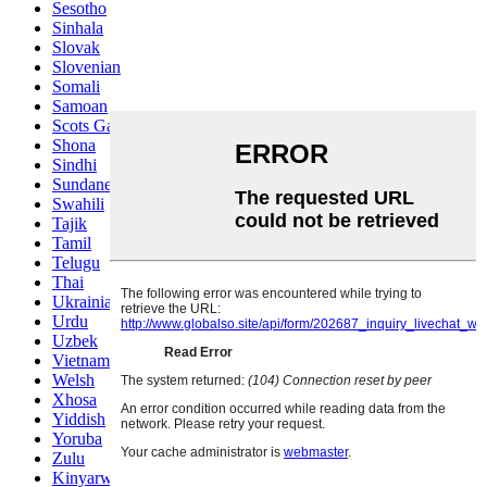
Sesotho
Sinhala
Slovak
Slovenian
Somali
Samoan
Scots Gaelic
Shona
Sindhi
Sundanese
Swahili
Tajik
Tamil
Telugu
Thai
Ukrainian
Urdu
Uzbek
Vietnamese
Welsh
Xhosa
Yiddish
Yoruba
Zulu
Kinyarwanda