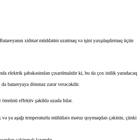
r. Batareyanın xidmət müddətini uzatmaq və işini yaxşılaşdırmaq üçün
elektrik şəbəkəsindən çıxarılmalıdır ki, bu da çox istilik yaradacaq
u da batareyaya dönməz zərər verəcəkdir.
ömrünü effektiv şəkildə uzada bilər.
k və ya aşağı temperaturlu mühitlərə məruz qoymaqdan çəkinin, çünki
masından çəkinmək lazımdır.