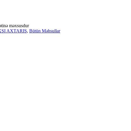
ətinə məxsusdur
ŞI AXTARIŞ
,
Bütün Məhsullar