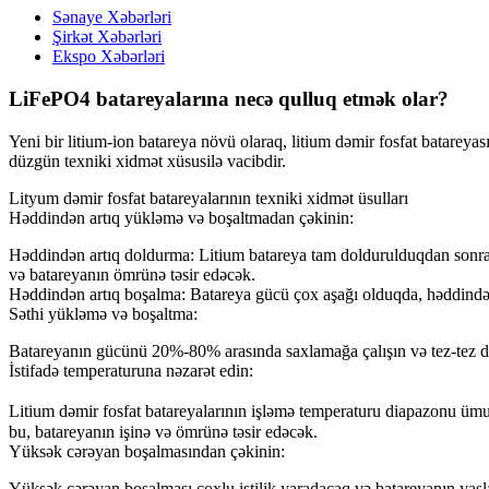
Sənaye Xəbərləri
Şirkət Xəbərləri
Ekspo Xəbərləri
LiFePO4 batareyalarına necə qulluq etmək olar?
Yeni bir litium-ion batareya növü olaraq, litium dəmir fosfat batarey
düzgün texniki xidmət xüsusilə vacibdir.
Lityum dəmir fosfat batareyalarının texniki xidmət üsulları
Həddindən artıq yükləmə və boşaltmadan çəkinin:
Həddindən artıq doldurma: Litium batareya tam doldurulduqdan sonra,
və batareyanın ömrünə təsir edəcək.
Həddindən artıq boşalma: Batareya gücü çox aşağı olduqda, həddindən
Səthi yükləmə və boşaltma:
Batareyanın gücünü 20%-80% arasında saxlamağa çalışın və tez-tez də
İstifadə temperaturuna nəzarət edin:
Litium dəmir fosfat batareyalarının işləmə temperaturu diapazonu üm
bu, batareyanın işinə və ömrünə təsir edəcək.
Yüksək cərəyan boşalmasından çəkinin:
Yüksək cərəyan boşalması çoxlu istilik yaradacaq və batareyanın yaş