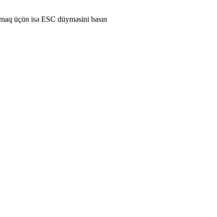
amaq üçün isə ESC düyməsini basın