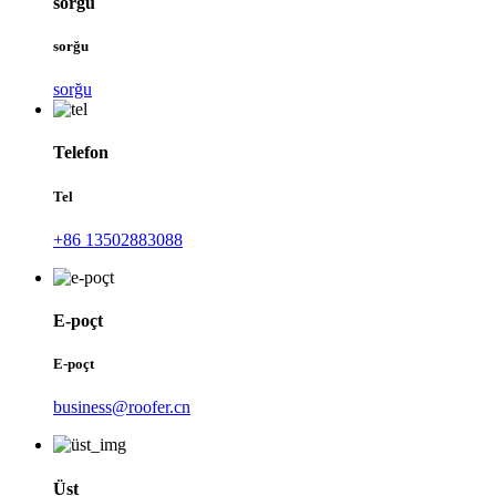
sorğu
sorğu
sorğu
Telefon
Tel
+86 13502883088
E-poçt
E-poçt
business@roofer.cn
Üst