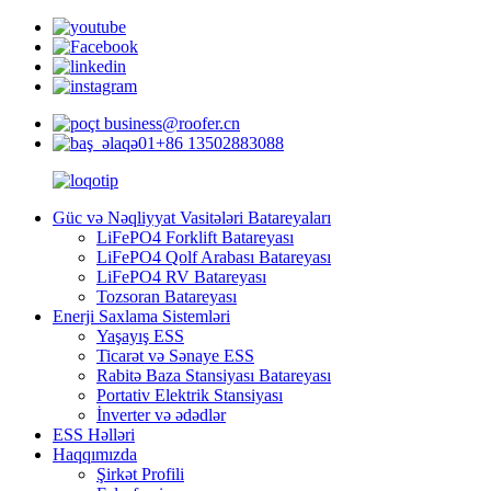
business@roofer.cn
+86 13502883088
Güc və Nəqliyyat Vasitələri Batareyaları
LiFePO4 Forklift Batareyası
LiFePO4 Qolf Arabası Batareyası
LiFePO4 RV Batareyası
Tozsoran Batareyası
Enerji Saxlama Sistemləri
Yaşayış ESS
Ticarət və Sənaye ESS
Rabitə Baza Stansiyası Batareyası
Portativ Elektrik Stansiyası
İnverter və ədədlər
ESS Həlləri
Haqqımızda
Şirkət Profili