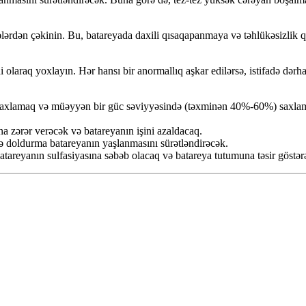
ərdən çəkinin. Bu, batareyada daxili qısaqapanmaya və təhlükəsizlik qə
raq yoxlayın. Hər hansı bir anormallıq aşkar edilərsə, istifadə dərhal
 saxlamaq və müəyyən bir güc səviyyəsində (təxminən 40%-60%) saxlam
 zərər verəcək və batareyanın işini azaldacaq.
 doldurma batareyanın yaşlanmasını sürətləndirəcək.
areyanın sulfasiyasına səbəb olacaq və batareya tutumuna təsir göstər