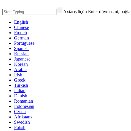
Axtarış üçün Enter düyməsini, bağl
English
Chinese
French
German
Portuguese
Spanish
Russian
Japanese
Korean
Arabic
Irish
Greek
Turkish
Italian
Danish
Romanian
Indonesian
Czech
Afrikaans
Swedish
Polish