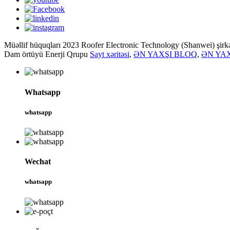
Müəllif hüquqları 2023 Roofer Electronic Technology (Shanwei) şirk
Dam örtüyü Enerji Qrupu
Sayt xəritəsi
,
ƏN YAXŞI BLOQ
,
ƏN YAX
Whatsapp
whatsapp
Wechat
whatsapp