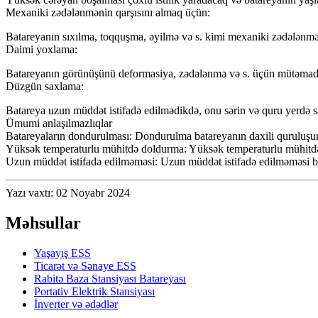
Mexaniki zədələnmənin qarşısını almaq üçün:
Batareyanın sıxılma, toqquşma, əyilmə və s. kimi mexaniki zədələnməl
Daimi yoxlama:
Batareyanın görünüşünü deformasiya, zədələnmə və s. üçün mütəmadi ola
Düzgün saxlama:
Batareya uzun müddət istifadə edilmədikdə, onu sərin və quru yerdə
Ümumi anlaşılmazlıqlar
Batareyaların dondurulması: Dondurulma batareyanın daxili quruluşuna
Yüksək temperaturlu mühitdə doldurma: Yüksək temperaturlu mühitdə
Uzun müddət istifadə edilməməsi: Uzun müddət istifadə edilməməsi bat
Yazı vaxtı: 02 Noyabr 2024
Məhsullar
Yaşayış ESS
Ticarət və Sənaye ESS
Rabitə Baza Stansiyası Batareyası
Portativ Elektrik Stansiyası
İnverter və ədədlər