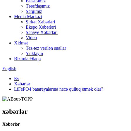
Fəlsəfəmiz
Tərəfdaşımız
Sərgimiz
Media Mərkəzi
Şirkət Xəbərləri
Ekspo Xəbərləri
Sənaye Xəbərləri
Video
Xidmət
Tez-tez verilən suallar
Yükləyin
Bizimlə Əlaqə
English
Ev
Xəbərlər
LiFePO4 batareyalarına necə qulluq etmək olar?
xəbərlər
Xəbərlər