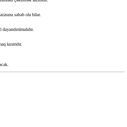
zasına səbəb ola bilər.
 dayandırılmalıdır.
aq lazımdır.
əcək.