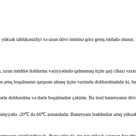
ası yüksək təhlükəsizliyi və uzun dövr ömrünə görə geniş istifadə olunu
 uzun müddət doldurma vəziyyətində qalmamaq üçün şarj cihazı vaxtında 
 artıq boşalmanın qarşısını almaq üçün vaxtında doldurulmalıdır ki, b
rin doldurulma və dərin boşalmadan çəkinin. Bu üsul batareyanın dövr 
umiyyətlə -20℃ ilə 60℃ arasındadır. Batareyanı həddindən artıq yüksə
lanmasını sürətləndirəcək. Buna görə də, tez-tez yüksək cərəyan boşal