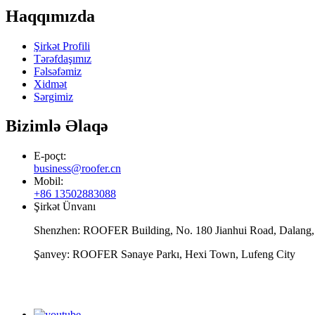
Haqqımızda
Şirkət Profili
Tərəfdaşımız
Fəlsəfəmiz
Xidmət
Sərgimiz
Bizimlə Əlaqə
E-poçt:
business@roofer.cn
Mobil:
+86 13502883088
Şirkət Ünvanı
Shenzhen: ROOFER Building, No. 180 Jianhui Road, Dalang, 
Şanvey: ROOFER Sənaye Parkı, Hexi Town, Lufeng City